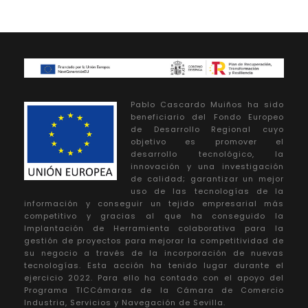
Pablo Cascardo Muiños ha sido
beneficiario del Fondo Europeo
de Desarrollo Regional cuyo
objetivo es promover el
desarrollo tecnológico, la
innovación y una investigación
de calidad; garantizar un mejor
uso de las tecnologías de la
información y conseguir un tejido empresarial más
competitivo y gracias al que ha conseguido la
Implantación de Herramienta colaborativa para la
gestión de proyectos para mejorar la competitividad de
su negocio a través de la incorporación de nuevas
tecnologías. Esta acción ha tenido lugar durante el
ejercicio 2022. Para ello ha contado con el apoyo del
Programa TICCámaras de la Cámara de Comercio
Industria, Servicios y Navegación de Sevilla.