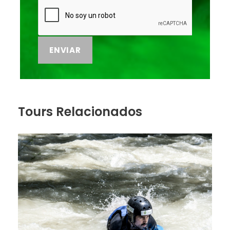
estar bajo los efectos de alcohol, drogas o
medicamentos.
Entorno:
Esta actividad se desarrolla dentro del Parque
Natural de las Sierras de Tejeda, Almijara y Alhama.
Ratio monitor/usuario:
Tours Relacionados
1 monitor por cada 6 participantes.
Punto de encuentro
Restaurante Los Olivos, Otívar (Granada)