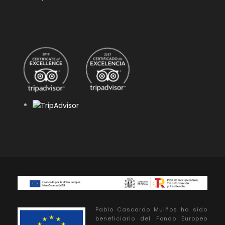
Pablo Cascardo Muiños ha sido
beneficiario del Fondo Europeo