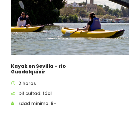
Comidas.
Alojamiento.
Qué debes traer:
Ropa de baño, toalla y zapatillas para mojar.
Se recomienda calzado cerrado y ajustado
para evitar pérdidas de material (botas de
montaña o similar). Opcional comida
Kayak en Sevilla – río
(barritas de cereales, frutos secos).
Guadalquivir
2 horas
Dificultad: fácil
Leer Condiciones generales
Edad mínima: 8+
Quieres completar tu aventura?
Si quieres completar tu aventura con un buen plato
típico, beber una cerveza fría con amigos y poder