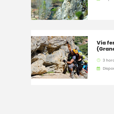
Vía fe
(Gran
3 hor
Dispo