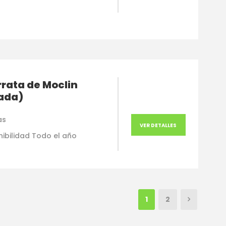
rrata de Moclin
ada)
as
VER DETALLES
nibilidad Todo el año
1
2