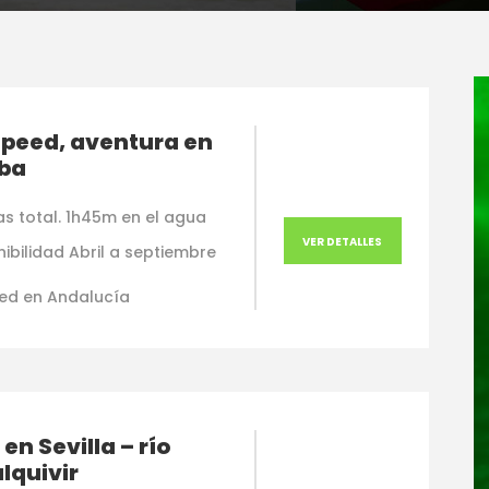
speed, aventura en
ba
as total. 1h45m en el agua
VER DETALLES
ibilidad Abril a septiembre
ed en Andalucía
en Sevilla – río
lquivir