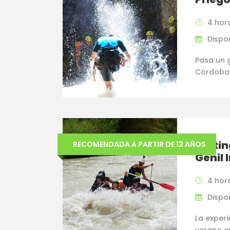
4 hor
Dispo
Pasa un 
Córdoba
Raftin
RECOMENDADA A PARTIR DE 12 AÑOS
Genil 
4 hor
Dispon
La experi