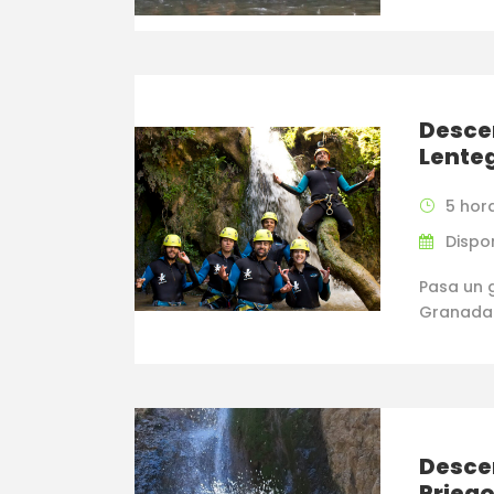
Desce
Lente
5 hor
Dispo
Pasa un 
Granada
Desce
Prieg