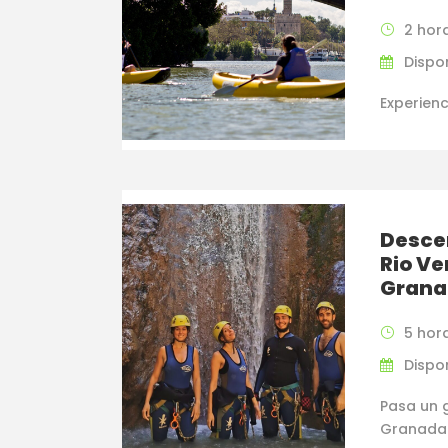
2 hor
Dispo
Experienc
Desce
Rio Ve
Grana
5 hor
Dispo
Pasa un 
Granada