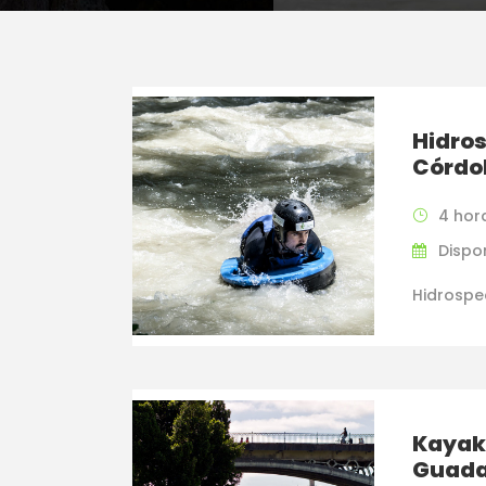
Hidro
Córdo
4 hor
Dispon
Hidrospe
Kayak 
Guada