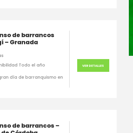
nso de barrancos
gí – Granada
as
nibilidad Todo el año
VER DETALLES
gran día de barranquismo en
nso de barrancos –
o de Córdoba