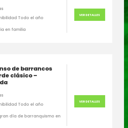
as
VER DETALLES
nibilidad Todo el año
ia en familia
nso de barrancos
rde clásico –
da
as
VER DETALLES
nibilidad Todo el año
gran día de barranquismo en