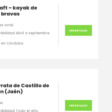
aft – kayak de
 bravas
s total.
VER DETALLES
ibilidad Abril a septiembre
 en Córdoba
rrata de Castillo de
in (Jaén)
as
VER DETALLES
nibilidad Todo el año