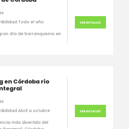
as
nibilidad Todo el año
VER DETALLES
gran día de barranquismo en
g en Córdoba río
Integral
as
ibilidad Abril a octubre
VER DETALLES
encia más divertida del