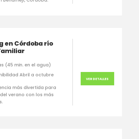
n Benamejí, Córdoba.
g en Córdoba río
Familiar
as (45 min. en el agua)
ibilidad Abril a octubre
VER DETALLES
encia más divertida para
 del verano con los más
s.