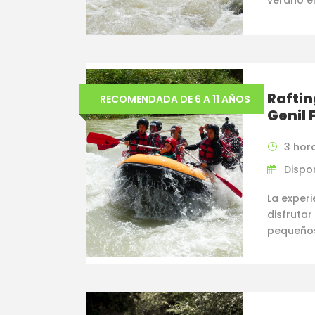
verano e
Raftin
RECOMENDADA DE 6 A 11 AÑOS
Genil 
3 hor
Dispon
La experi
disfrutar
pequeño