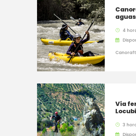
Canor
aguas
4 hora
Dispon
Canoraft
Vía fe
Locub
3 hor
Dispo