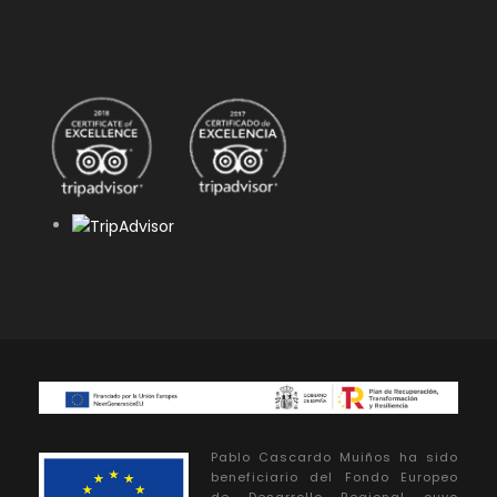
Pablo Cascardo Muiños ha sido
beneficiario del Fondo Europeo
de Desarrollo Regional cuyo